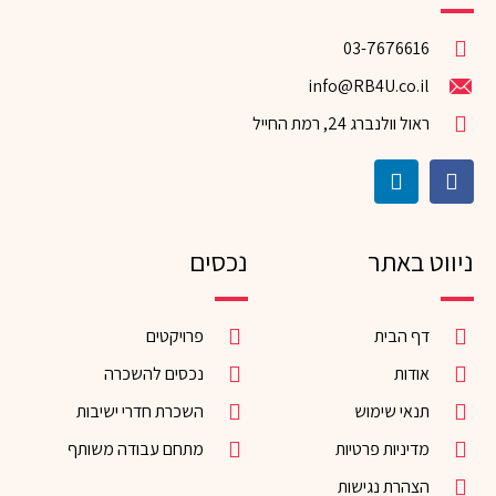
03-7676616
info@RB4U.co.il
ראול וולנברג 24, רמת החייל
ניווט באתר
נכסים
דף הבית
פרויקטים
אודות
נכסים להשכרה
תנאי שימוש
השכרת חדרי ישיבות
מדיניות פרטיות
מתחם עבודה משותף
הצהרת נגישות