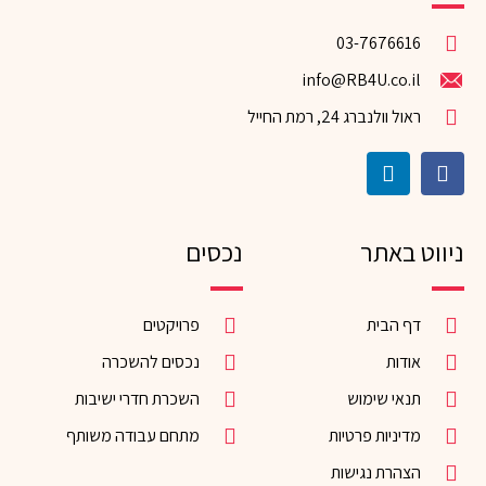
03-7676616
info@RB4U.co.il
ראול וולנברג 24, רמת החייל
ניווט באתר
נכסים
דף הבית
פרויקטים
אודות
נכסים להשכרה
תנאי שימוש
השכרת חדרי ישיבות
מדיניות פרטיות
מתחם עבודה משותף
הצהרת נגישות