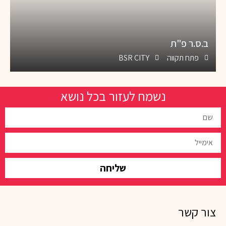
ב.ס.ר פ"ת
פתח תקווה
BSR CITY
נשמח לעזור בכל נושא
שליחה
צור קשר